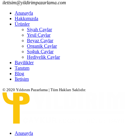
iletisim@yildirimpazarlama.com
Anasayfa
Hakkımızda
Ürünler
Siyah Çaylar
Yeşil Çaylar
Beyaz Çaylar
Organik Çaylar
Soğuk Çaylar
Hediyelik Çaylar
Bayilikler
Tanıtım
Blog
İletişim
© 2020 Yıldırım Pazarlama | Tüm Hakları Saklıdır.
Anasayfa