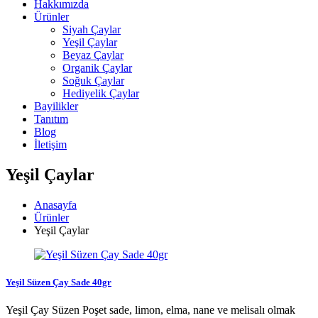
Hakkımızda
Ürünler
Siyah Çaylar
Yeşil Çaylar
Beyaz Çaylar
Organik Çaylar
Soğuk Çaylar
Hediyelik Çaylar
Bayilikler
Tanıtım
Blog
İletişim
Yeşil Çaylar
Anasayfa
Ürünler
Yeşil Çaylar
Yeşil Süzen Çay Sade 40gr
Yeşil Çay Süzen Poşet sade, limon, elma, nane ve melisalı olmak