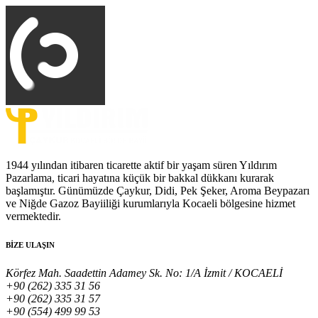
1944 yılından itibaren ticarette aktif bir yaşam süren Yıldırım
Pazarlama, ticari hayatına küçük bir bakkal dükkanı kurarak
başlamıştır. Günümüzde Çaykur, Didi, Pek Şeker, Aroma Beypazarı
ve Niğde Gazoz Bayiiliği kurumlarıyla Kocaeli bölgesine hizmet
vermektedir.
BİZE ULAŞIN
Körfez Mah. Saadettin Adamey Sk. No: 1/A İzmit / KOCAELİ
+90 (262) 335 31 56
+90 (262) 335 31 57
+90 (554) 499 99 53